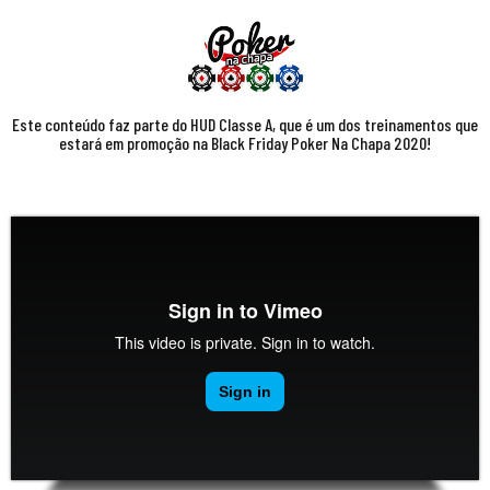
Este conteúdo faz parte do HUD Classe A, que é um dos treinamentos que
estará em promoção na Black Friday Poker Na Chapa 2020!
*Certifique-se de ativar o som.