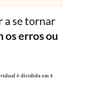
 a se tornar
 os erros ou
vidual é dividida em 4