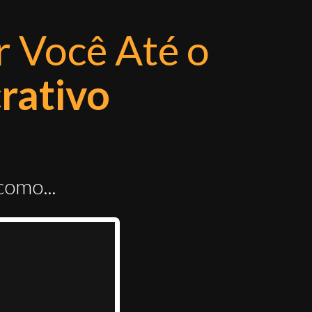
r Você Até o
rativo
como...