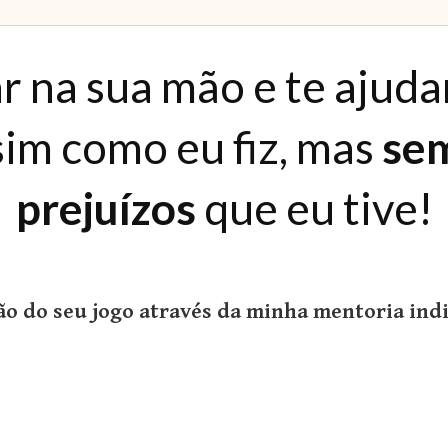
r na sua mão e te ajudar
sim como eu fiz, mas
sem
prejuízos
que eu tive!
o do seu jogo através da minha mentoria indi